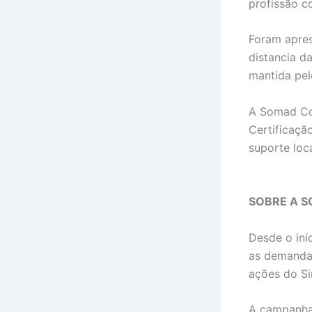
profissão c
Foram apre
distancia d
mantida pel
A Somad Con
Certificaçã
suporte loc
SOBRE A S
Desde o iní
as demandas
ações do Si
A campanha 