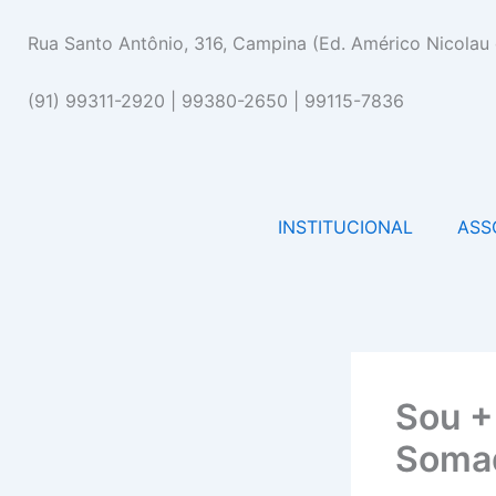
Ir
para
Rua Santo Antônio, 316, Campina (Ed. Américo Nicolau 
o
conteúdo
(91) 99311-2920 | 99380-2650 | 99115-7836
INSTITUCIONAL
ASS
Sou +
Somad