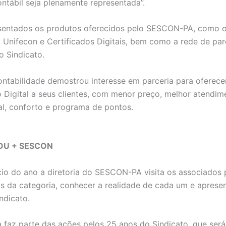
ontábil seja plenamente representada”.
sentados os produtos oferecidos pelo SESCON-PA, como o
a Unifecon e Certificados Digitais, bem como a rede de par
o Sindicato.
tabilidade demostrou interesse em parceria para oferece
o Digital a seus clientes, com menor preço, melhor atendim
al, conforto e programa de pontos.
OU + SESCON
cio do ano a diretoria do SESCON-PA visita os associados 
 da categoria, conhecer a realidade de cada um e apresen
ndicato.
faz parte das ações pelos 25 anos do Sindicato, que será