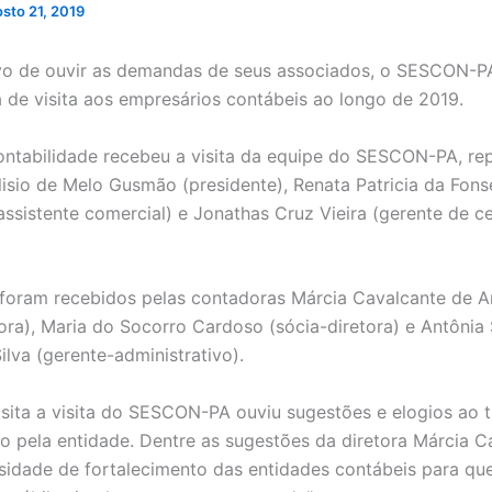
sto 21, 2019
vo de ouvir as demandas de seus associados, o SESCON-
de visita aos empresários contábeis ao longo de 2019.
tabilidade recebeu a visita da equipe do SESCON-PA, re
lisio de Melo Gusmão (presidente), Renata Patricia da Fon
assistente comercial) e Jonathas Cruz Vieira (gerente de ce
foram recebidos pelas contadoras Márcia Cavalcante de 
tora), Maria do Socorro Cardoso (sócia-diretora) e Antônia
ilva (gerente-administrativo).
isita a visita do SESCON-PA ouviu sugestões e elogios ao 
o pela entidade. Dentre as sugestões da diretora Márcia C
ssidade de fortalecimento das entidades contábeis para qu