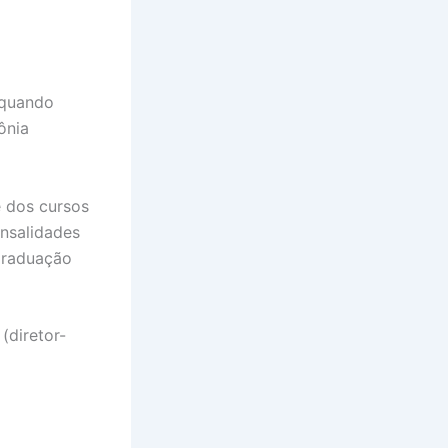
 quando
ônia
 dos cursos
nsalidades
graduação
(diretor-