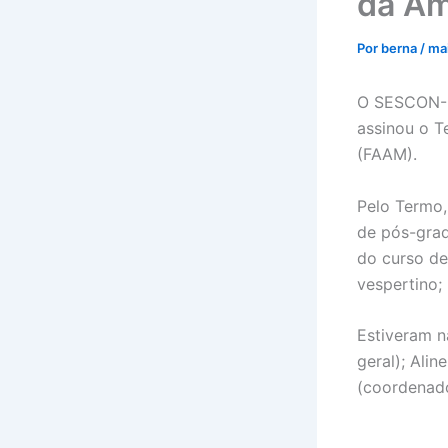
da Am
Por
berna
/
mai
O SESCON-PA
assinou o 
(FAAM).
Pelo Termo,
de pós-grad
do curso de
vespertino;
Estiveram n
geral); Ali
(coordenado