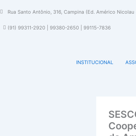
Ir
para
Rua Santo Antônio, 316, Campina (Ed. Américo Nicolau 
o
conteúdo
(91) 99311-2920 | 99380-2650 | 99115-7836
INSTITUCIONAL
ASS
SESCO
Coope