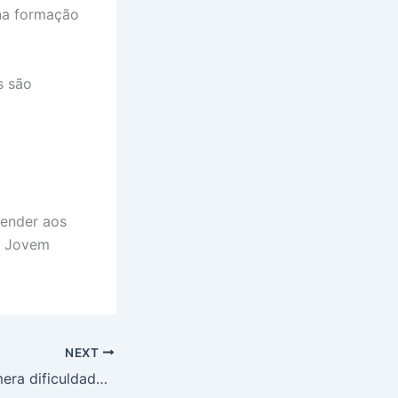
 na formação
s são
o
tender aos
N Jovem
NEXT
SESCON-PA enumera dificuldades de empresários à SEFA