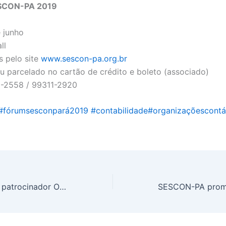
SCON-PA 2019
 junho
ll
s pelo site
www.sescon-pa.org.br
ou parcelado no cartão de crédito e boleto (associado)
2-2558 / 99311-2920
#
fórumsesconpará2019
#
contabilidade
#
organizaçõescontá
Omie: conheça o patrocinador Ouro do Fórum SESCON-PA 2019