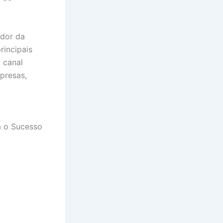
ador da
rincipais
 canal
presas,
ra o Sucesso