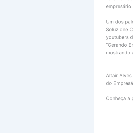
empresário 
Um dos pale
Soluzione C
youtubers d
“Gerando E
mostrando a
Altair Alve
do Empresár
Conheça a 