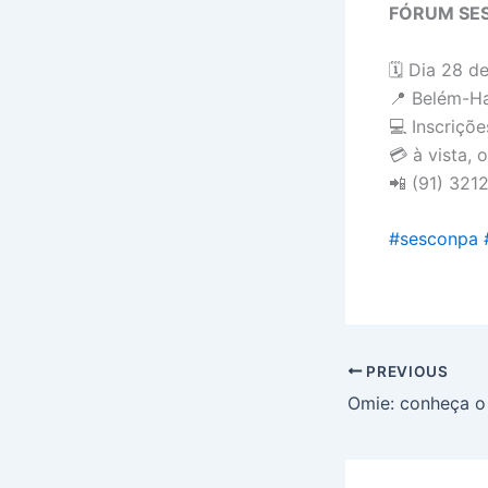
FÓRUM SE
🗓
Dia 28 de
📍
Belém-Ha
💻
Inscriçõe
💳
à vista, 
📲
(91) 321
#
sesconpa
PREVIOUS