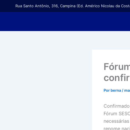
Ir
Rua Santo Antônio, 316, Campina (Ed. Américo Nicolau da Costa
para
o
conteúdo
Fórum
confi
Por
berna
/
ma
Confirmado 
Fórum SESC
necessárias
renome naci