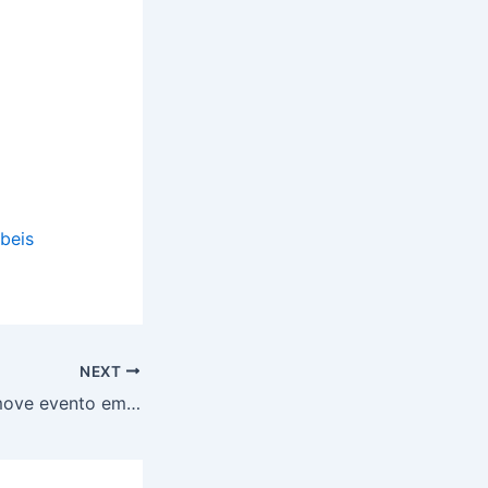
beis
NEXT
SESCON-PA promove evento em parceria com a CF Contabilidade