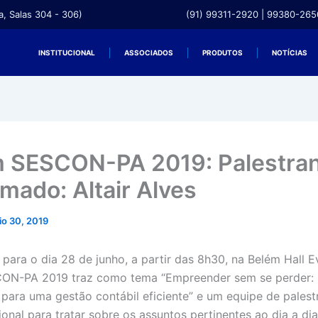
, Salas 304 - 306)
(91) 99311-2920 | 99380-265
INSTITUCIONAL
ASSOCIADOS
PRODUTOS
NOTÍCIAS
 SESCON-PA 2019: Palestra
rmado: Altair Alves
io 30, 2019
para o dia 28 de junho, a partir das 8h30, na Belém Hall E
ON-PA 2019 traz como tema “Empreender sem se perder:
 para uma gestão contábil eficiente” e um equipe de palest
onal para tratar sobre os assuntos pertinentes ao dia a di