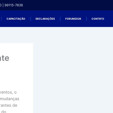
0 | 99115-7836
CAPACITAÇÃO
DECLARAÇÕES
FORUM2026
CONTATO
nte
ventos, o
 mudanças
rantes de
a do