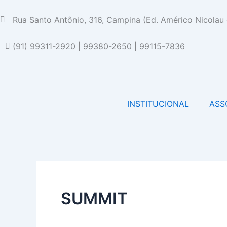
Ir
para
Rua Santo Antônio, 316, Campina (Ed. Américo Nicolau 
o
conteúdo
(91) 99311-2920 | 99380-2650 | 99115-7836
INSTITUCIONAL
ASS
SUMMIT